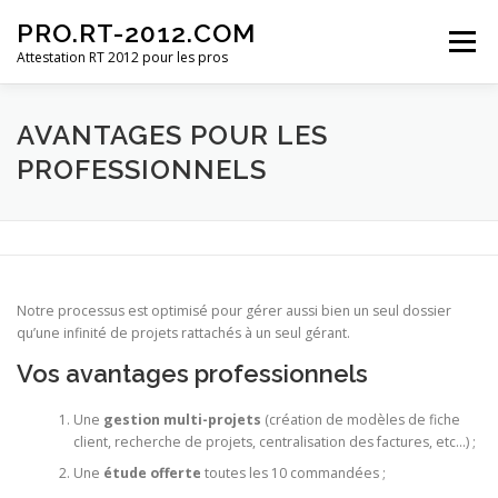
Aller
PRO.RT-2012.COM
au
Menu
contenu
Attestation RT 2012 pour les pros
ACCUEIL
TARIFS
AVANTAGES POUR LES PROS
AVANTAGES POUR LES
PROFESSIONNELS
SITE PRINCIPAL
CONTACT
Notre processus est optimisé pour gérer aussi bien un seul dossier
qu’une infinité de projets rattachés à un seul gérant.
Vos avantages professionnels
Une
gestion multi-projets
(création de modèles de fiche
client, recherche de projets, centralisation des factures, etc…) ;
Une
étude offerte
toutes les 10 commandées ;